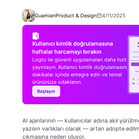
Guamian
Product & Design
4/11/2025
Kullanıcı kimlik doğrulamasına
haftalar harcamayı bırakın
Logto ile güvenli uygulamaları daha hızlı
yayınlayın. Kullanıcı kimlik doğrulamasını
dakikalar içinde entegre edin ve temel
ürününüze odaklanın.
Başlayın
AI ajanlarının — kullanıcılar adına akıl yür
yazılım varlıkları olarak — artan adopte edi
çıkmasına neden oluyor.