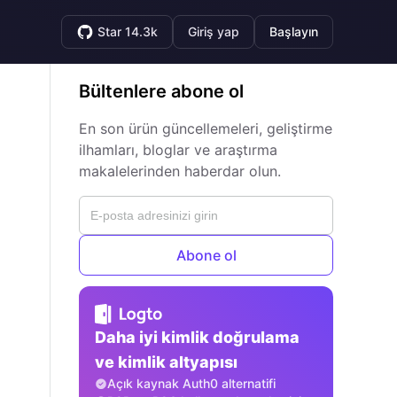
Star 14.3k
Giriş yap
Başlayın
Bültenlere abone ol
En son ürün güncellemeleri, geliştirme
ilhamları, bloglar ve araştırma
makalelerinden haberdar olun.
Abone ol
Daha iyi kimlik doğrulama
ve kimlik altyapısı
Açık kaynak Auth0 alternatifi