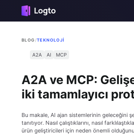
BLOG
/
TEKNOLOJI
A2A
AI
MCP
A2A ve MCP: Gelişe
iki tamamlayıcı pro
Bu makale, AI ajan sistemlerinin geleceğini ş
tanıtıyor. Nasıl çalıştıklarını, nasıl farklılaştık
ürün geliştiricileri için neden önemli olduğunu