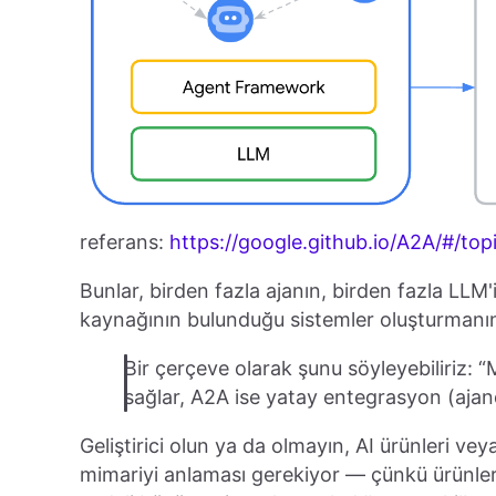
referans:
https://google.github.io/A2A/#/t
Bunlar, birden fazla ajanın, birden fazla LLM
kaynağının bulunduğu sistemler oluşturmanın t
Bir çerçeve olarak şunu söyleyebiliriz
sağlar, A2A ise yatay entegrasyon (ajan
Geliştirici olun ya da olmayın, AI ürünleri ve
mimariyi anlaması gerekiyor — çünkü ürünleri,