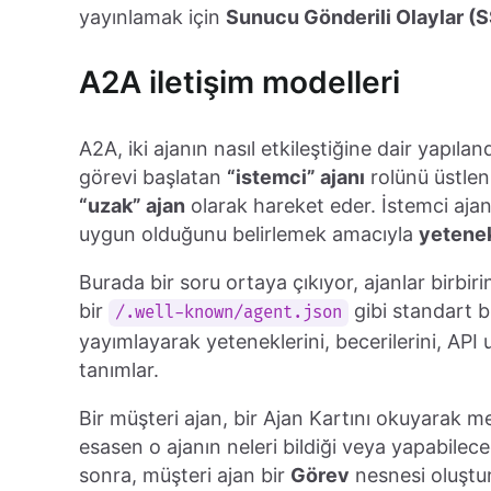
yayınlamak için
Sunucu Gönderili Olaylar (
A2A iletişim modelleri
A2A, iki ajanın nasıl etkileştiğine dair yapılan
görevi başlatan
“istemci” ajanı
rolünü üstleni
“uzak” ajan
olarak hareket eder. İstemci ajan,
uygun olduğunu belirlemek amacıyla
yetenek
Burada bir soru ortaya çıkıyor, ajanlar birbiri
bir
gibi standart b
/.well-known/agent.json
yayımlayarak yeteneklerini, becerilerini, API u
tanımlar.
Bir müşteri ajan, bir Ajan Kartını okuyarak me
esasen o ajanın neleri bildiği veya yapabileceği
sonra, müşteri ajan bir
Görev
nesnesi oluştura