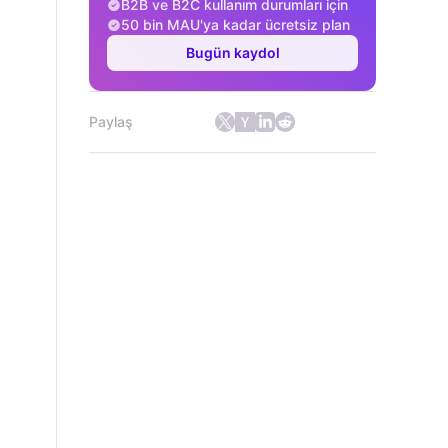
B2B ve B2C kullanım durumları için
50 bin MAU'ya kadar ücretsiz plan
Bugün kaydol
Paylaş