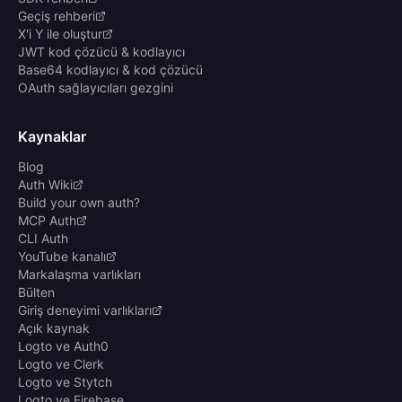
Geçiş rehberi
X'i Y ile oluştur
JWT kod çözücü & kodlayıcı
Base64 kodlayıcı & kod çözücü
OAuth sağlayıcıları gezgini
Kaynaklar
Blog
Auth Wiki
Build your own auth?
MCP Auth
CLI Auth
YouTube kanalı
Markalaşma varlıkları
Bülten
Giriş deneyimi varlıkları
Açık kaynak
Logto ve Auth0
Logto ve Clerk
Logto ve Stytch
Logto ve Firebase