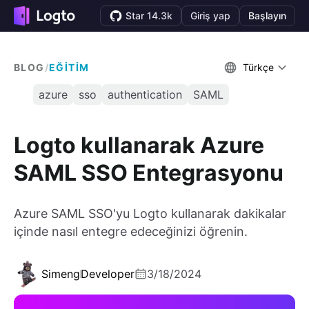
Star 14.3k
Giriş yap
Başlayın
BLOG
/
EĞITIM
Türkçe
azure
sso
authentication
SAML
Logto kullanarak Azure
SAML SSO Entegrasyonu
Azure SAML SSO'yu Logto kullanarak dakikalar
içinde nasıl entegre edeceğinizi öğrenin.
Simeng
Developer
3/18/2024