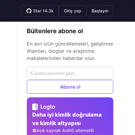
Star 14.3k
Giriş yap
Başlayın
Bültenlere abone ol
En son ürün güncellemeleri, geliştirme
ilhamları, bloglar ve araştırma
makalelerinden haberdar olun.
Abone ol
Daha iyi kimlik doğrulama
ve kimlik altyapısı
Açık kaynak Auth0 alternatifi