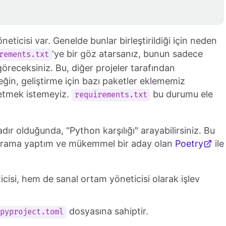
eticisi var. Genelde bunlar birleştirildiği için neden
'ye bir göz atarsanız, bunun sadece
rements.txt
 göreceksiniz. Bu, diğer projeler tarafından
neğin, geliştirme için bazı paketler eklememiz
 etmek istemeyiz.
bu durumu ele
requirements.txt
dır olduğunda, "Python karşılığı" arayabilirsiniz. Bu
n arama yaptım ve mükemmel bir aday olan
Poetry
ile
icisi, hem de sanal ortam yöneticisi olarak işlev
dosyasına sahiptir.
pyproject.toml