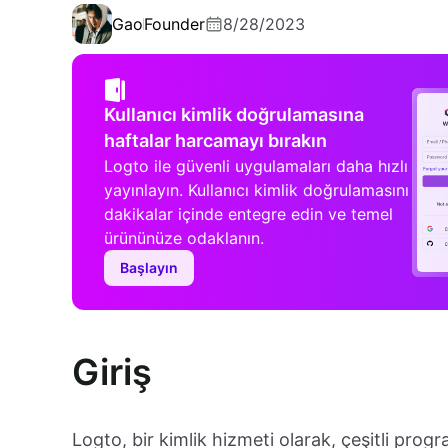
Gao
Founder
8/28/2023
Kullanıcı kimlik doğrulamasına
haftalar harcamayı bırakın
Logto ile güvenli uygulamaları daha hızlı
yayınlayın. Kullanıcı kimlik doğrulamasını
dakikalar içinde entegre edin ve temel
ürününüze odaklanın.
Başlayın
Giriş
Logto, bir kimlik hizmeti olarak, çeşitli pro