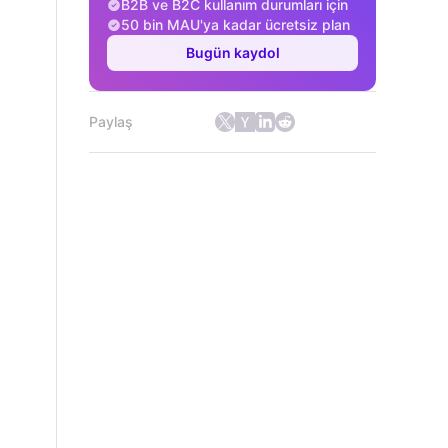
B2B ve B2C kullanım durumları için
50 bin MAU'ya kadar ücretsiz plan
Bugün kaydol
Paylaş