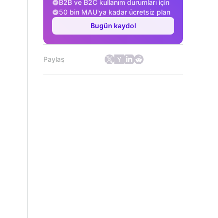
B2B ve B2C kullanım durumları için
50 bin MAU'ya kadar ücretsiz plan
Bugün kaydol
Paylaş