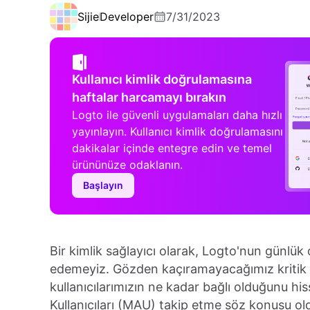
Sijie
Developer
7/31/2023
Kullanıcı kimlik doğrulamasına
haftalar harcamayı bırakın
Logto ile güvenli uygulamaları daha hızlı
yayınlayın. Kullanıcı kimlik doğrulamasını
dakikalar içinde entegre edin ve temel
ürününüze odaklanın.
Başlayın
Bir kimlik sağlayıcı olarak, Logto'nun günlük o
edemeyiz. Gözden kaçıramayacağımız kritik öl
kullanıcılarımızın ne kadar bağlı olduğunu hi
Kullanıcıları (MAU) takip etme söz konusu olduğ