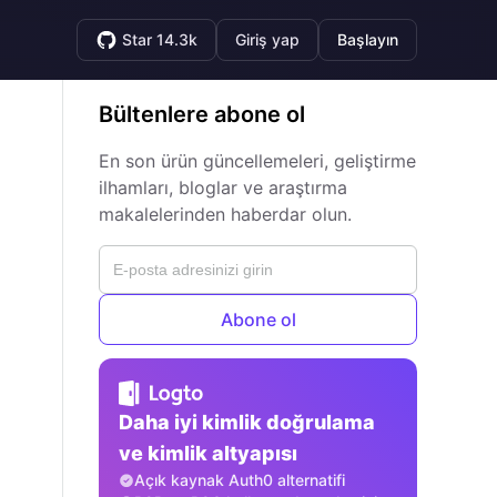
Star 14.3k
Giriş yap
Başlayın
Bültenlere abone ol
En son ürün güncellemeleri, geliştirme
ilhamları, bloglar ve araştırma
makalelerinden haberdar olun.
Abone ol
Daha iyi kimlik doğrulama
ve kimlik altyapısı
Açık kaynak Auth0 alternatifi