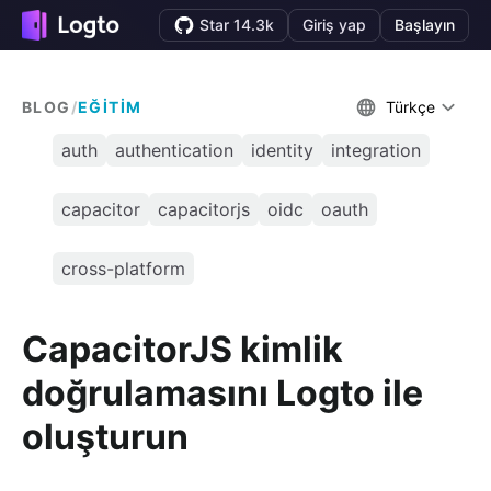
Star 14.3k
Giriş yap
Başlayın
BLOG
/
EĞITIM
Türkçe
auth
authentication
identity
integration
capacitor
capacitorjs
oidc
oauth
cross-platform
CapacitorJS kimlik
doğrulamasını Logto ile
oluşturun