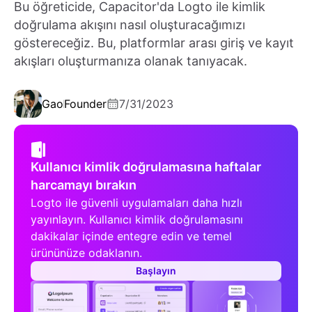
Bu öğreticide, Capacitor'da Logto ile kimlik
doğrulama akışını nasıl oluşturacağımızı
göstereceğiz. Bu, platformlar arası giriş ve kayıt
akışları oluşturmanıza olanak tanıyacak.
Gao
Founder
7/31/2023
Kullanıcı kimlik doğrulamasına haftalar
harcamayı bırakın
Logto ile güvenli uygulamaları daha hızlı
yayınlayın. Kullanıcı kimlik doğrulamasını
dakikalar içinde entegre edin ve temel
ürününüze odaklanın.
Başlayın