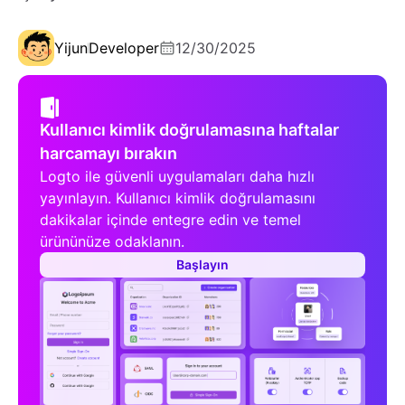
Yijun
Developer
12/30/2025
Kullanıcı kimlik doğrulamasına haftalar
harcamayı bırakın
Logto ile güvenli uygulamaları daha hızlı
yayınlayın. Kullanıcı kimlik doğrulamasını
dakikalar içinde entegre edin ve temel
ürününüze odaklanın.
Başlayın