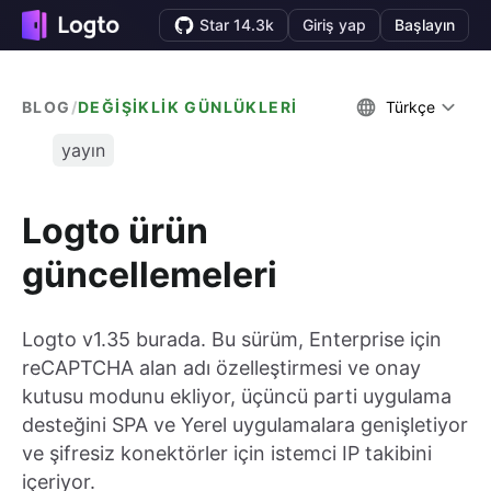
Star 14.3k
Giriş yap
Başlayın
BLOG
/
DEĞIŞIKLIK GÜNLÜKLERI
Türkçe
yayın
Logto ürün
güncellemeleri
Logto v1.35 burada. Bu sürüm, Enterprise için
reCAPTCHA alan adı özelleştirmesi ve onay
kutusu modunu ekliyor, üçüncü parti uygulama
desteğini SPA ve Yerel uygulamalara genişletiyor
ve şifresiz konektörler için istemci IP takibini
içeriyor.