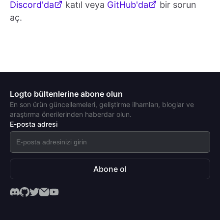
Discord'da
katıl veya
GitHub'da
bir sorun
aç.
Logto bültenlerine abone olun
En son ürün güncellemeleri, geliştirme ilhamları, bloglar ve
araştırma önerilerinden haberdar olun.
E-posta adresi
Abone ol