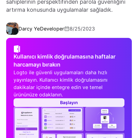
sahiplerinin perspektifinden parola güvenliğini
artırma konusunda uygulamalar sağladık.
Darcy Ye
Developer
8/25/2023
Kullanıcı kimlik doğrulamasına haftalar
harcamayı bırakın
Logto ile güvenli uygulamaları daha hızlı
yayınlayın. Kullanıcı kimlik doğrulamasını
dakikalar içinde entegre edin ve temel
ürününüze odaklanın.
Başlayın