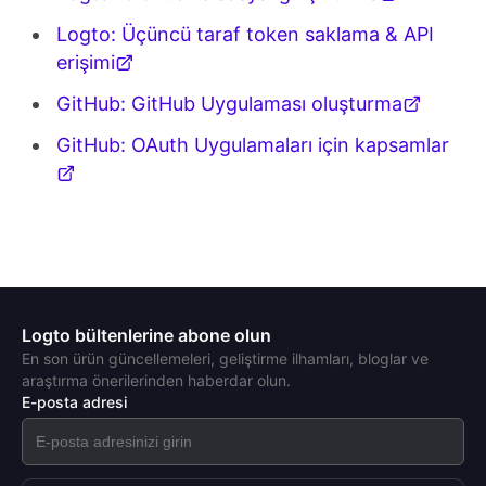
Logto: Üçüncü taraf token saklama & API
erişimi
GitHub: GitHub Uygulaması oluşturma
GitHub: OAuth Uygulamaları için kapsamlar
Logto bültenlerine abone olun
En son ürün güncellemeleri, geliştirme ilhamları, bloglar ve
araştırma önerilerinden haberdar olun.
E-posta adresi