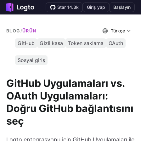
Star 14.3k
Giriş yap
Başlayın
BLOG
/
ÜRÜN
Türkçe
GitHub
Gizli kasa
Token saklama
OAuth
Sosyal giriş
GitHub Uygulamaları vs.
OAuth Uygulamaları:
Doğru GitHub bağlantısını
seç
Logto entegrasyonu için GitHub Uygulamaları ile