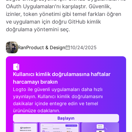
OAuth Uygulamaları'nı karşılaştır. Güvenlik,
izinler, token yönetimi gibi temel farkları öğren
ve uygulaman için doğru GitHub kimlik
doğrulama yöntemini seç.
Ran
Product & Design
10/24/2025
Kullanıcı kimlik doğrulamasına haftalar
harcamayı bırakın
Logto ile güvenli uygulamaları daha hızlı
yayınlayın. Kullanıcı kimlik doğrulamasını
dakikalar içinde entegre edin ve temel
ürününüze odaklanın.
Başlayın