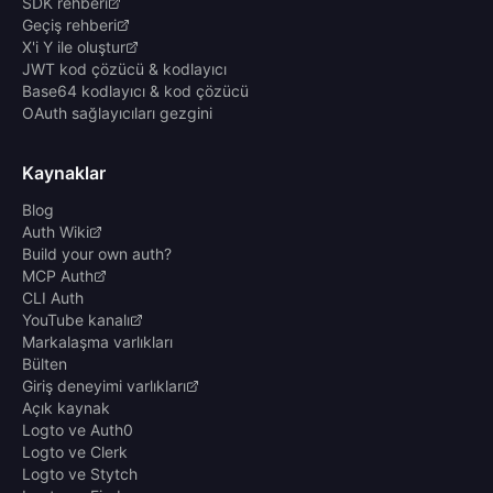
SDK rehberi
Geçiş rehberi
X'i Y ile oluştur
JWT kod çözücü & kodlayıcı
Base64 kodlayıcı & kod çözücü
OAuth sağlayıcıları gezgini
Kaynaklar
Blog
Auth Wiki
Build your own auth?
MCP Auth
CLI Auth
YouTube kanalı
Markalaşma varlıkları
Bülten
Giriş deneyimi varlıkları
Açık kaynak
Logto ve Auth0
Logto ve Clerk
Logto ve Stytch