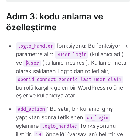
Adım 3: kodu anlama ve
özelleştirme
fonksiyonu: Bu fonksiyon iki
logto_handler
parametre alır:
(kullanıcı adı)
$user_login
ve
(kullanıcı nesnesi). Kullanıcı meta
$user
olarak saklanan Logto'dan rolleri alır,
,
openid-connect-generic-last-user-claim
bu rolü karşılık gelen bir WordPress rolüne
eşler ve kullanıcıya atar.
: Bu satır, bir kullanıcı giriş
add_action
yaptıktan sonra tetiklenen
wp_login
eylemine
fonksiyonunu
logto_handler
iliştirir.
, önceliği (varsayılan) belirtir ve
10