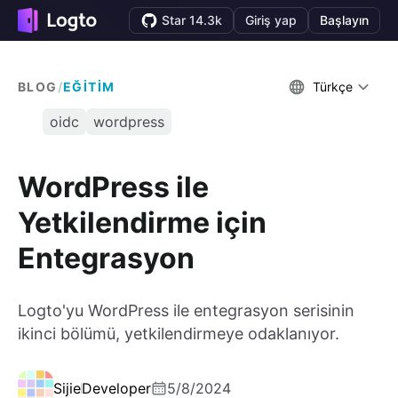
Star 14.3k
Giriş yap
Başlayın
BLOG
/
EĞITIM
Türkçe
oidc
wordpress
WordPress ile
Yetkilendirme için
Entegrasyon
Logto'yu WordPress ile entegrasyon serisinin
ikinci bölümü, yetkilendirmeye odaklanıyor.
Sijie
Developer
5/8/2024