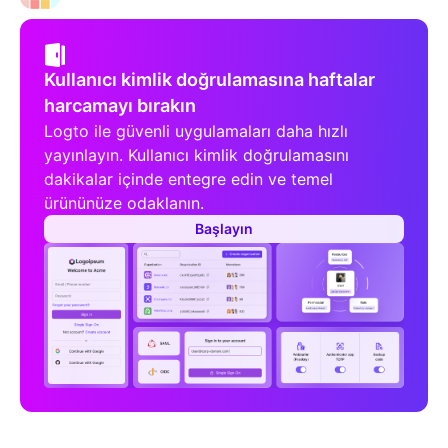
Kullanıcı kimlik doğrulamasına haftalar
harcamayı bırakın
Logto ile güvenli uygulamaları daha hızlı
yayınlayın. Kullanıcı kimlik doğrulamasını
dakikalar içinde entegre edin ve temel
ürününüze odaklanın.
Başlayın