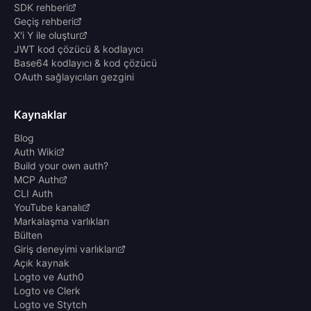
SDK rehberi
Geçiş rehberi
X'i Y ile oluştur
JWT kod çözücü & kodlayıcı
Base64 kodlayıcı & kod çözücü
OAuth sağlayıcıları gezgini
Kaynaklar
Blog
Auth Wiki
Build your own auth?
MCP Auth
CLI Auth
YouTube kanalı
Markalaşma varlıkları
Bülten
Giriş deneyimi varlıkları
Açık kaynak
Logto ve Auth0
Logto ve Clerk
Logto ve Stytch