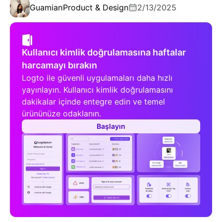
Guamian
Product & Design
2/13/2025
Kullanıcı kimlik doğrulamasına haftalar
harcamayı bırakın
Logto ile güvenli uygulamaları daha hızlı
yayınlayın. Kullanıcı kimlik doğrulamasını
dakikalar içinde entegre edin ve temel
ürününüze odaklanın.
Başlayın