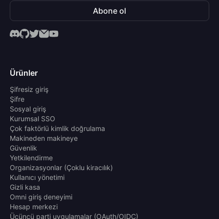
Abone ol
Ürünler
Şifresiz giriş
Şifre
Sosyal giriş
Kurumsal SSO
Çok faktörlü kimlik doğrulama
Makineden makineye
Güvenlik
Yetkilendirme
Organizasyonlar (Çoklu kiracılık)
Kullanıcı yönetimi
Gizli kasa
Omni giriş deneyimi
Hesap merkezi
Üçüncü parti uygulamalar (OAuth/OIDC)