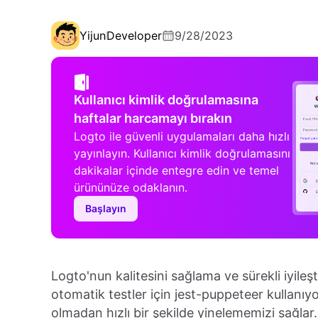
Yijun
Developer
9/28/2023
Kullanıcı kimlik doğrulamasına
haftalar harcamayı bırakın
Logto ile güvenli uygulamaları daha hızlı
yayınlayın. Kullanıcı kimlik doğrulamasını
dakikalar içinde entegre edin ve temel
ürününüze odaklanın.
Başlayın
Logto'nun kalitesini sağlama ve sürekli iyil
otomatik testler için jest-puppeteer kullanıy
olmadan hızlı bir şekilde yinelememizi sağlar.