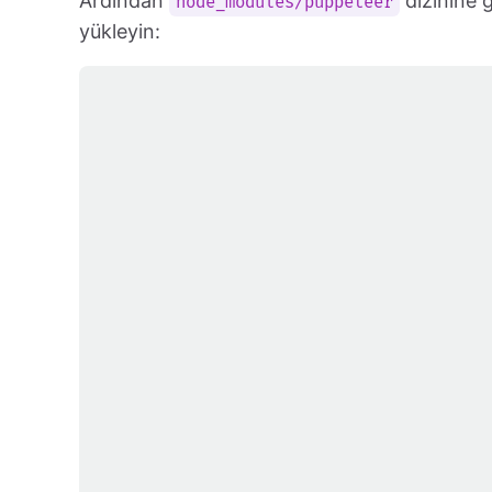
Ardından
dizinine 
node_modules/puppeteer
yükleyin: