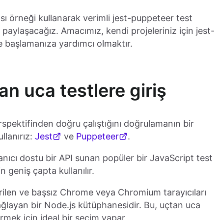
ı örneği kullanarak verimli jest-puppeteer test
paylaşacağız. Amacımız, kendi projeleriniz için jest-
e başlamanıza yardımcı olmaktır.
an uca testlere giriş
rspektifinden doğru çalıştığını doğrulamanın bir
llanırız:
Jest
ve
Puppeteer
.
lanıcı dostu bir API sunan popüler bir JavaScript test
n geniş çapta kullanılır.
irilen ve başsız Chrome veya Chromium tarayıcıları
ğlayan bir Node.js kütüphanesidir. Bu, uçtan uca
irmek için ideal bir seçim yapar.