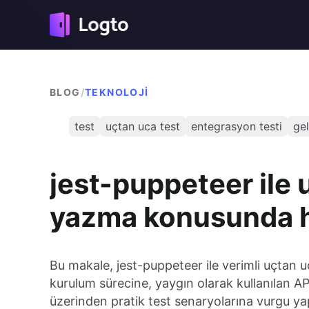
BLOG
/
TEKNOLOJI
test
uçtan uca test
entegrasyon testi
gel
jest-puppeteer ile 
yazma konusunda hı
Bu makale, jest-puppeteer ile verimli uçtan 
kurulum sürecine, yaygın olarak kullanılan AP
üzerinden pratik test senaryolarına vurgu ya