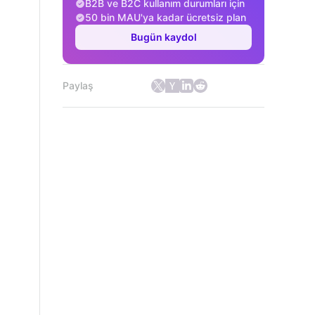
B2B ve B2C kullanım durumları için
50 bin MAU'ya kadar ücretsiz plan
Bugün kaydol
Paylaş