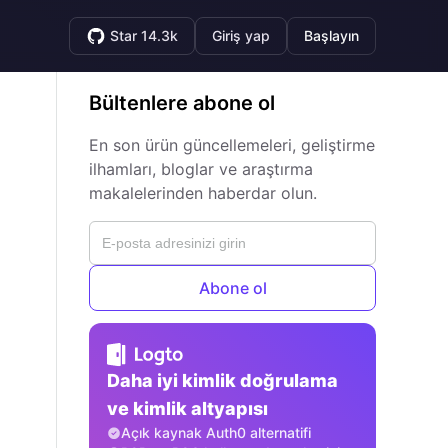
Star 14.3k
Giriş yap
Başlayın
Bültenlere abone ol
En son ürün güncellemeleri, geliştirme
ilhamları, bloglar ve araştırma
makalelerinden haberdar olun.
Abone ol
Daha iyi kimlik doğrulama
ve kimlik altyapısı
Açık kaynak Auth0 alternatifi