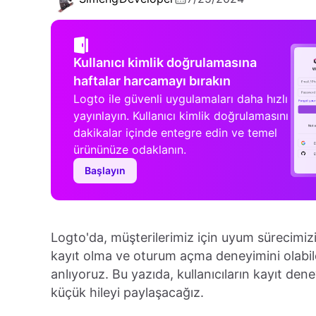
Kullanıcı kimlik doğrulamasına
haftalar harcamayı bırakın
Logto ile güvenli uygulamaları daha hızlı
yayınlayın. Kullanıcı kimlik doğrulamasını
dakikalar içinde entegre edin ve temel
ürününüze odaklanın.
Başlayın
Logto'da, müşterilerimiz için uyum sürecimizi
kayıt olma ve oturum açma deneyimini olabil
anlıyoruz. Bu yazıda, kullanıcıların kayıt den
küçük hileyi paylaşacağız.