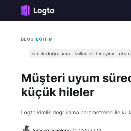
BLOG
/
EĞITIM
kimlik-doğrulama
kullanıcı-deneyimi
otur
Müşteri uyum süreci
küçük hileler
Logto kimlik doğrulama parametreleri ile kulla
Simeng
Developer
7/25/2024