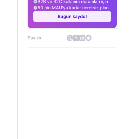
B2B ve B2C kullanım durumları için
50 bin MAU'ya kadar ücretsiz plan
Bugün kaydol
Paylaş