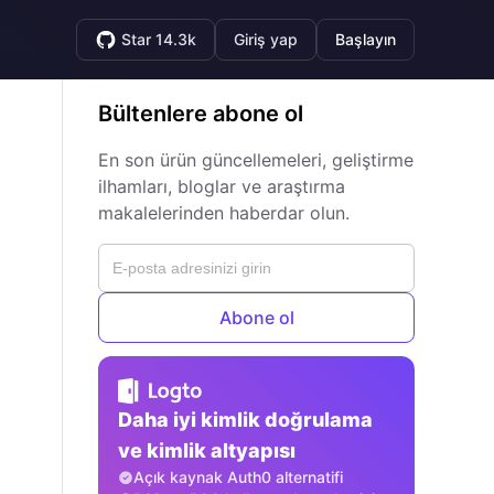
Star 14.3k
Giriş yap
Başlayın
Bültenlere abone ol
En son ürün güncellemeleri, geliştirme
ilhamları, bloglar ve araştırma
makalelerinden haberdar olun.
Abone ol
Daha iyi kimlik doğrulama
ve kimlik altyapısı
Açık kaynak Auth0 alternatifi