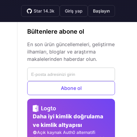
Star 14.3k
Giriş yap
Başlayın
Bültenlere abone ol
En son ürün güncellemeleri, geliştirme
ilhamları, bloglar ve araştırma
makalelerinden haberdar olun.
Abone ol
Daha iyi kimlik doğrulama
ve kimlik altyapısı
Açık kaynak Auth0 alternatifi