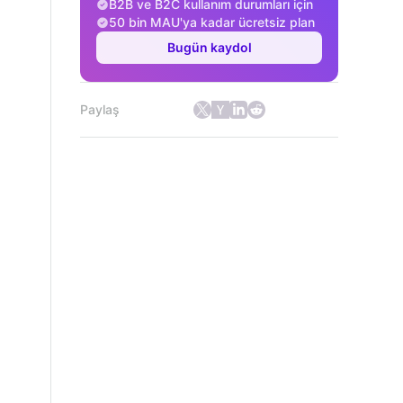
B2B ve B2C kullanım durumları için
50 bin MAU'ya kadar ücretsiz plan
Bugün kaydol
Paylaş