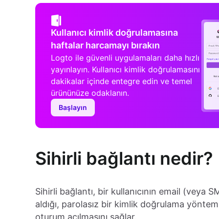
Kullanıcı kimlik doğrulamasına
haftalar harcamayı bırakın
Logto ile güvenli uygulamaları daha hızlı
yayınlayın. Kullanıcı kimlik doğrulamasını
dakikalar içinde entegre edin ve temel
ürününüze odaklanın.
Başlayın
Sihirli bağlantı nedir?
Sihirli bağlantı, bir kullanıcının email (veya
aldığı, parolasız bir kimlik doğrulama yöntem
oturum açılmasını sağlar.