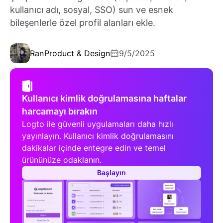
kullanıcı adı, sosyal, SSO) sun ve esnek
bileşenlerle özel profil alanları ekle.
Ran
Product & Design
9/5/2025
Kullanıcı kimlik doğrulamasına haftalar
harcamayı bırakın
Logto ile güvenli uygulamaları daha hızlı
yayınlayın. Kullanıcı kimlik doğrulamasını
dakikalar içinde entegre edin ve temel
ürününüze odaklanın.
Başlayın