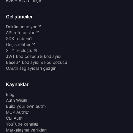
B2B + B2C birleşik
Geliştiriciler
Dokümantasyon
API referansları
SDK rehberi
Geçiş rehberi
X'i Y ile oluştur
JWT kod çözücü & kodlayıcı
Base64 kodlayıcı & kod çözücü
OAuth sağlayıcıları gezgini
Kaynaklar
Blog
Auth Wiki
Build your own auth?
MCP Auth
CLI Auth
YouTube kanalı
Markalaşma varlıkları