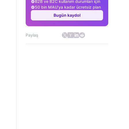
B2B ve B2C kullanım durumları için
50 bin MAU'ya kadar ücretsiz plan
Bugün kaydol
Paylaş