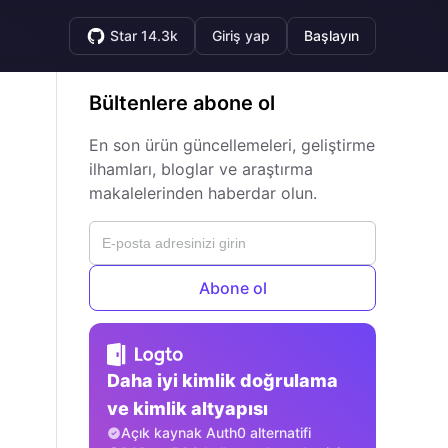
Star 14.3k
Giriş yap
Başlayın
Bültenlere abone ol
En son ürün güncellemeleri, geliştirme
ilhamları, bloglar ve araştırma
makalelerinden haberdar olun.
Abone ol
Daha iyi kimlik doğrulama
ve kimlik altyapısı
Açık kaynak Auth0 alternatifi