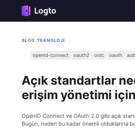
BLOG
/
TEKNOLOJI
openid-connect
oauth2
oidc
oauth
aut
Açık standartlar n
erişim yönetimi için
OpenID Connect ve OAuth 2.0 gibi açık standa
Bugün, neden bu kadar önemli olduklarına b