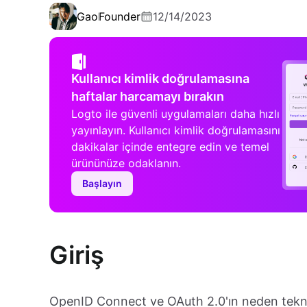
Gao
Founder
12/14/2023
Kullanıcı kimlik doğrulamasına
haftalar harcamayı bırakın
Logto ile güvenli uygulamaları daha hızlı
yayınlayın. Kullanıcı kimlik doğrulamasını
dakikalar içinde entegre edin ve temel
ürününüze odaklanın.
Başlayın
Giriş
OpenID Connect ve OAuth 2.0'ın neden tek