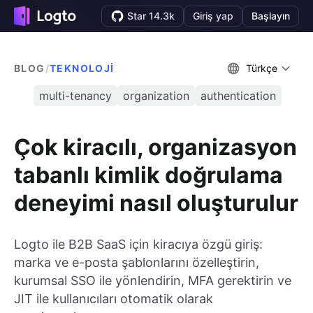
Star 14.3k
Giriş yap
Başlayın
BLOG
/
TEKNOLOJI
Türkçe
multi-tenancy
organization
authentication
Çok kiracılı, organizasyon
tabanlı kimlik doğrulama
deneyimi nasıl oluşturulur
Logto ile B2B SaaS için kiracıya özgü giriş:
marka ve e-posta şablonlarını özelleştirin,
kurumsal SSO ile yönlendirin, MFA gerektirin ve
JIT ile kullanıcıları otomatik olarak