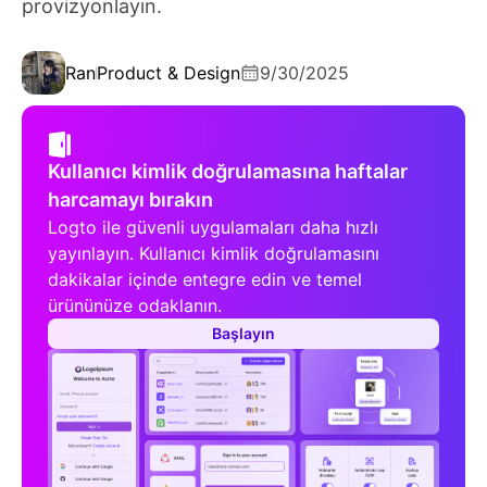
provizyonlayın.
Ran
Product & Design
9/30/2025
Kullanıcı kimlik doğrulamasına haftalar
harcamayı bırakın
Logto ile güvenli uygulamaları daha hızlı
yayınlayın. Kullanıcı kimlik doğrulamasını
dakikalar içinde entegre edin ve temel
ürününüze odaklanın.
Başlayın