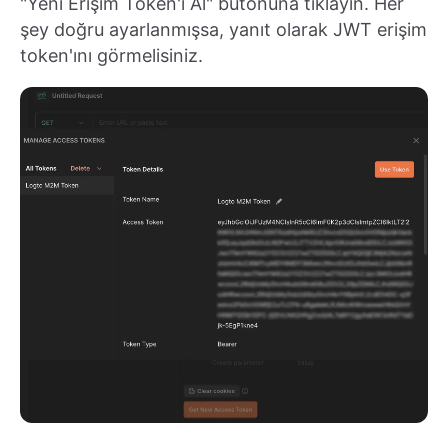
"Yeni Erişim Token'ı Al" butonuna tıklayın. Her
şey doğru ayarlanmışsa, yanıt olarak JWT erişim
token'ını görmelisiniz.