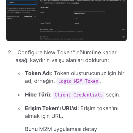
"Configure New Token" bölümüne kadar
aşağı kaydırın ve şu alanları doldurun:
Token Adı
: Token oluşturucunuz için bir
ad, örneğin,
.
Logto M2M Token
Hibe Türü
:
seçin.
Client Credentials
Erişim Token'ı URL'si
: Erişim token'ını
almak için URL.
Bunu M2M uygulaması detay