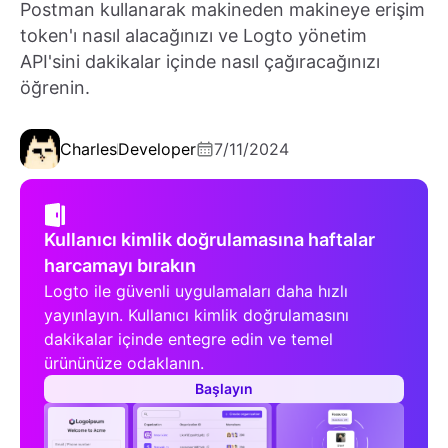
Postman kullanarak makineden makineye erişim
token'ı nasıl alacağınızı ve Logto yönetim
API'sini dakikalar içinde nasıl çağıracağınızı
öğrenin.
Charles
Developer
7/11/2024
Kullanıcı kimlik doğrulamasına haftalar
harcamayı bırakın
Logto ile güvenli uygulamaları daha hızlı
yayınlayın. Kullanıcı kimlik doğrulamasını
dakikalar içinde entegre edin ve temel
ürününüze odaklanın.
Başlayın