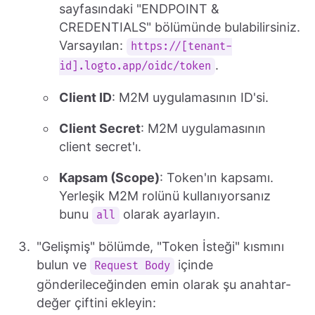
sayfasındaki "ENDPOINT &
CREDENTIALS" bölümünde bulabilirsiniz.
Varsayılan:
https://[tenant-
.
id].logto.app/oidc/token
Client ID
: M2M uygulamasının ID'si.
Client Secret
: M2M uygulamasının
client secret'ı.
Kapsam (Scope)
: Token'ın kapsamı.
Yerleşik M2M rolünü kullanıyorsanız
bunu
olarak ayarlayın.
all
"Gelişmiş" bölümde, "Token İsteği" kısmını
bulun ve
içinde
Request Body
gönderileceğinden emin olarak şu anahtar-
değer çiftini ekleyin: