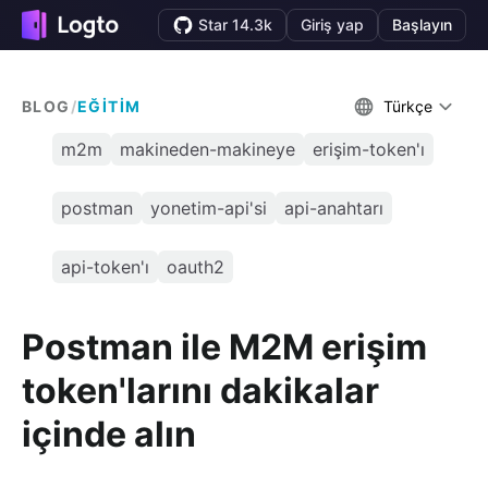
Star 14.3k
Giriş yap
Başlayın
BLOG
/
EĞITIM
Türkçe
m2m
makineden-makineye
erişim-token'ı
postman
yonetim-api'si
api-anahtarı
api-token'ı
oauth2
Postman ile M2M erişim
token'larını dakikalar
içinde alın