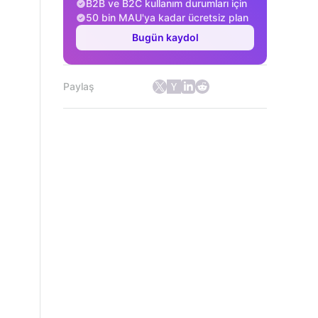
B2B ve B2C kullanım durumları için
50 bin MAU'ya kadar ücretsiz plan
Bugün kaydol
Paylaş