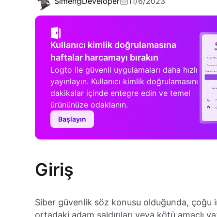
Simeng
Developer
11/6/2023
Kullanıcı kimlik doğrulamasına
haftalar harcamayı bırakın
Logto ile güvenli uygulamaları daha hızlı
yayınlayın. Kullanıcı kimlik doğrulamasını
dakikalar içinde entegre edin ve temel
ürününüze odaklanın.
Başlayın
Giriş
Siber güvenlik söz konusu olduğunda, çoğu 
ortadaki adam saldırıları veya kötü amaçlı yaz