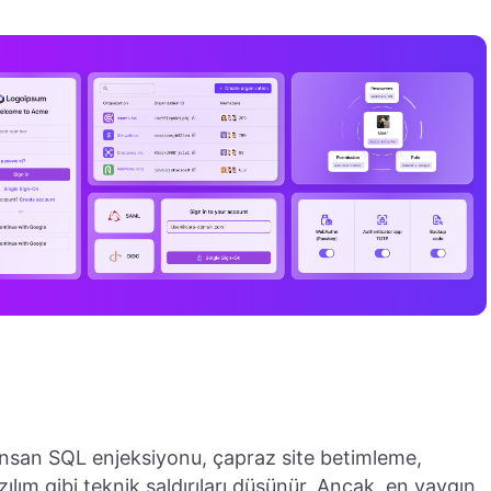
insan SQL enjeksiyonu, çapraz site betimleme,
ılım gibi teknik saldırıları düşünür. Ancak, en yaygın