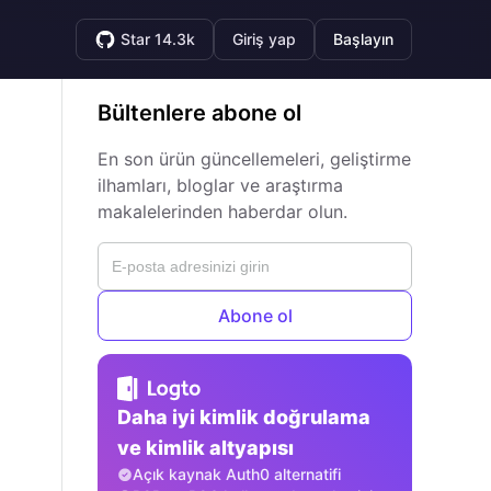
Star 14.3k
Giriş yap
Başlayın
Bültenlere abone ol
En son ürün güncellemeleri, geliştirme
ilhamları, bloglar ve araştırma
makalelerinden haberdar olun.
Abone ol
Daha iyi kimlik doğrulama
ve kimlik altyapısı
Açık kaynak Auth0 alternatifi