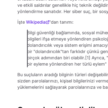
ve etkili saldırılar genellikle hiç teknik değild
yönlendirme sanatıdır. Her siber suç, bir sosya
İşte
Wikipedia
'dan tanımı:
Bilgi güvenliği bağlamında, sosyal mühen
bilgileri ifşa etmeye yönlendiren psikolo
dolandırıcılık veya sistem erişimi amacıyl
bir "dolandırıcılık"tan farklıdır çünkü gen
birçok adımından biri olabilir.[1] Ayrıca, 
bir eyleme yönlendiren her türlü eylem" 
Bu suçluların aradığı bilginin türleri değişebil
sizden parolalarınızı, kişisel bilgilerinizi ver
yüklemelerini sağlayarak parolalarınıza ve ban