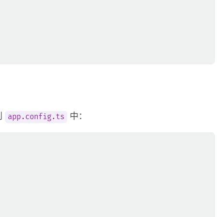
到
中：
app.config.ts