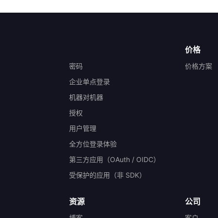
价格
密码
价格方案
企业单点登录
机器对机器
授权
）
用户管理
全方位登录体验
第三方应用（OAuth / OIDC）
受保护的应用（非 SDK）
资源
公司
博客
客户