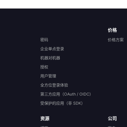
价格
密码
价格方案
企业单点登录
机器对机器
授权
）
用户管理
全方位登录体验
第三方应用（OAuth / OIDC）
受保护的应用（非 SDK）
资源
公司