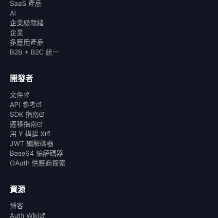
SaaS 產品
AI
企業級就緒
企業
多應用產品
B2B + B2C 統一
開發者
文件
API 參考
SDK 指南
遷移指南
用 Y 構建 X
JWT 編解碼器
Base64 編解碼器
OAuth 供應商探索
資源
博客
Auth Wiki