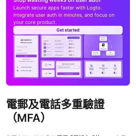
Launch secure apps faster with Logto.
Integrate user auth in minutes, and focus on
your core product.
Get started
電郵及電話多重驗證
（MFA）