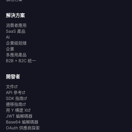
解決方案
消費者應用
SaaS 產品
AI
企業級就緒
企業
多應用產品
B2B + B2C 統一
開發者
文件
API 參考
SDK 指南
遷移指南
用 Y 構建 X
JWT 編解碼器
Base64 編解碼器
OAuth 供應商探索