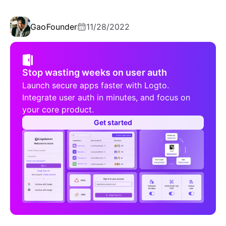
Gao
Founder
11/28/2022
Stop wasting weeks on user auth
Launch secure apps faster with Logto.
Integrate user auth in minutes, and focus on
your core product.
Get started