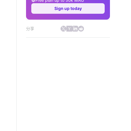
Free plan up to 50k MAU
Sign up today
分享