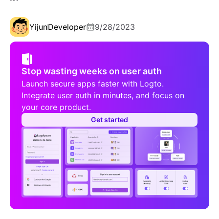
Yijun
Developer
9/28/2023
Stop wasting weeks on user auth
Launch secure apps faster with Logto.
Integrate user auth in minutes, and focus on
your core product.
Get started