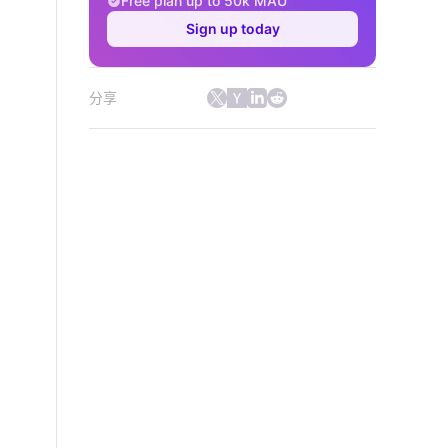
Free plan up to 50k MAU
Sign up today
分享