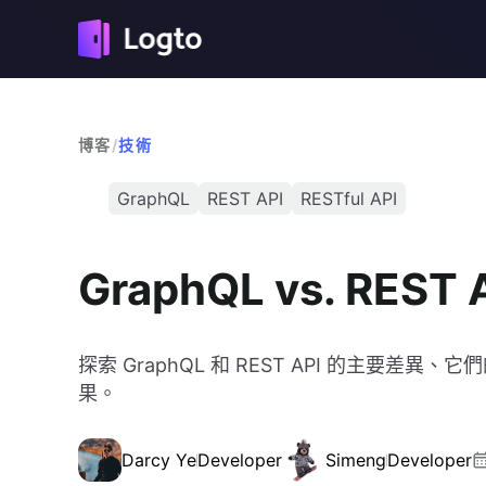
博客
/
技術
GraphQL
REST API
RESTful API
GraphQL vs. REST 
探索 GraphQL 和 REST API 的主要
果。
Darcy Ye
Developer
Simeng
Developer