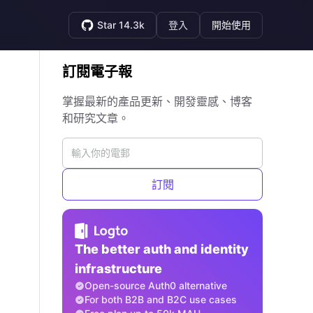
Star 14.3k
登入
開始使用
訂閱電子報
掌握最新的產品更新、開發靈感、博客
和研究文章。
訂閱
The better auth and identity
infrastructure
Open-source Auth0 alternative
For both B2B and B2C use cases