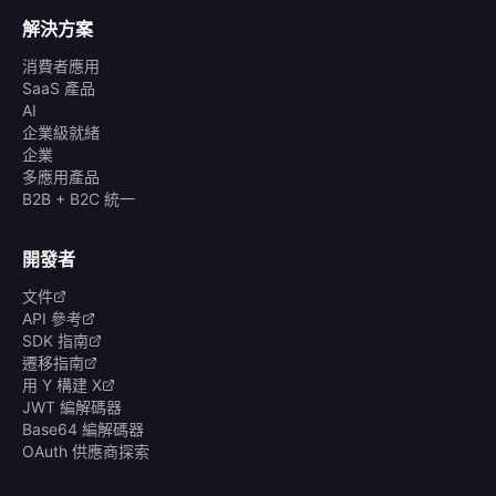
解決方案
消費者應用
SaaS 產品
AI
企業級就緒
企業
多應用產品
B2B + B2C 統一
開發者
文件
API 參考
SDK 指南
遷移指南
用 Y 構建 X
JWT 編解碼器
Base64 編解碼器
OAuth 供應商探索