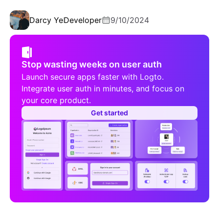
Darcy Ye
Developer
9/10/2024
Stop wasting weeks on user auth
Launch secure apps faster with Logto.
Integrate user auth in minutes, and focus on
your core product.
Get started