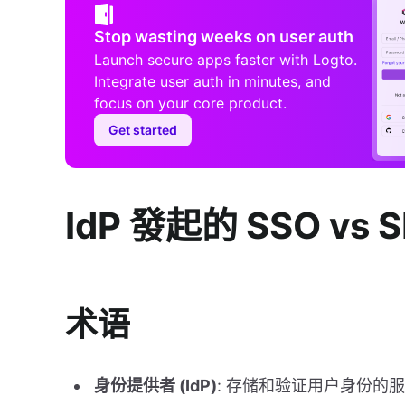
Stop wasting weeks on user auth
Launch secure apps faster with Logto.
Integrate user auth in minutes, and
focus on your core product.
Get started
IdP 發起的 SSO vs 
术语
身份提供者 (IdP)
: 存储和验证用户身份的