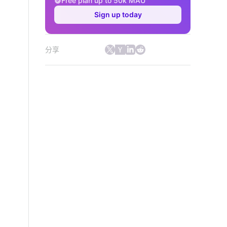
Free plan up to 50k MAU
Sign up today
分享