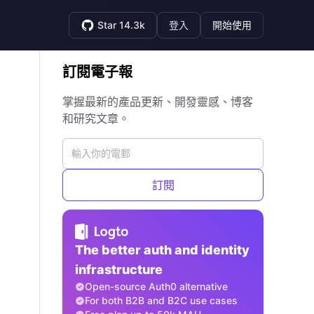
Star 14.3k
登入
開始使用
訂閱電子報
掌握最新的產品更新、開發靈感、博客
和研究文章。
訂閱
The better auth and identity
infrastructure
Open-source Auth0 alternative
For both B2B and B2C use cases