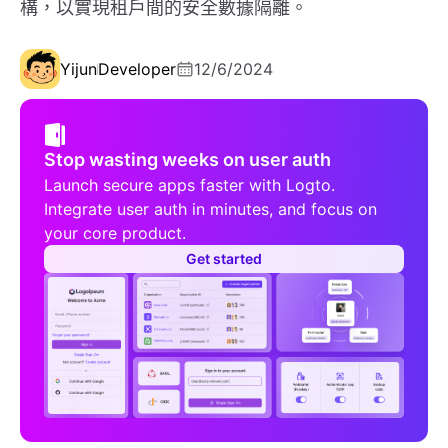
構，以實現租戶間的安全數據隔離。
Yijun
Developer
12/6/2024
Stop wasting weeks on user auth
Launch secure apps faster with Logto.
Integrate user auth in minutes, and focus on
your core product.
Get started