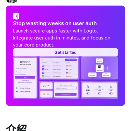
Stop wasting weeks on user auth
Launch secure apps faster with Logto.
Integrate user auth in minutes, and focus on
your core product.
Get started
介紹