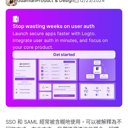
Guamian
Product & Design
12/23/2024
Stop wasting weeks on user auth
Launch secure apps faster with Logto.
Integrate user auth in minutes, and focus on
your core product.
Get started
SSO 和 SAML 經常被含糊地使用，可以被解釋為不