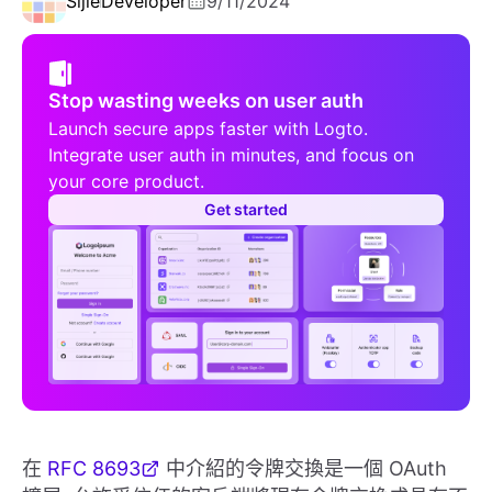
Sijie
Developer
9/11/2024
Stop wasting weeks on user auth
Launch secure apps faster with Logto.
Integrate user auth in minutes, and focus on
your core product.
Get started
在
RFC 8693
中介紹的令牌交換是一個 OAuth