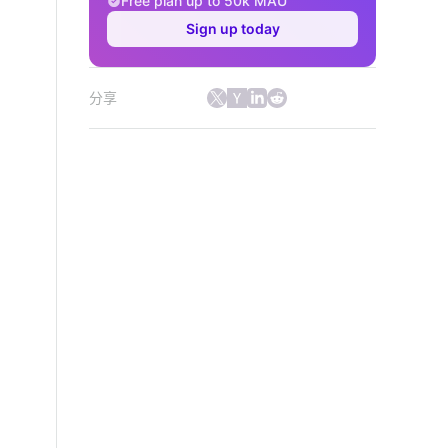
Free plan up to 50k MAU
Sign up today
分享