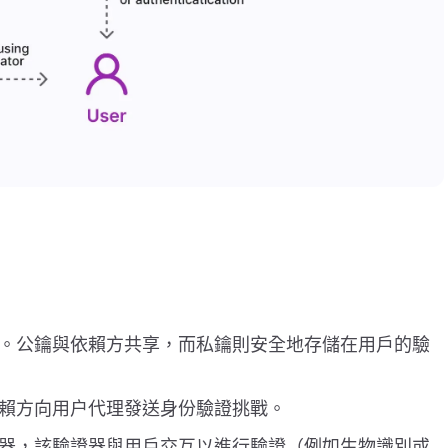
對。公鑰與依賴方共享，而私鑰則安全地存儲在用戶的驗
依賴方向用户代理發送身份驗證挑戰。
證器，該驗證器與用戶交互以進行驗證（例如生物識別或