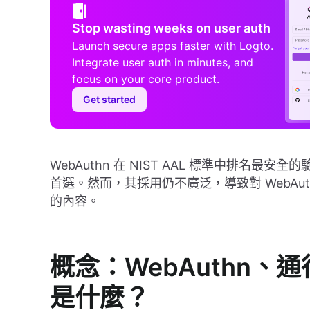
Stop wasting weeks on user auth
Launch secure apps faster with Logto.
Integrate user auth in minutes, and
focus on your core product.
Get started
WebAuthn 在 NIST AAL 標準中排名最
首選。然而，其採用仍不廣泛，導致對 WebAu
的內容。
概念：WebAuthn、通
是什麼？