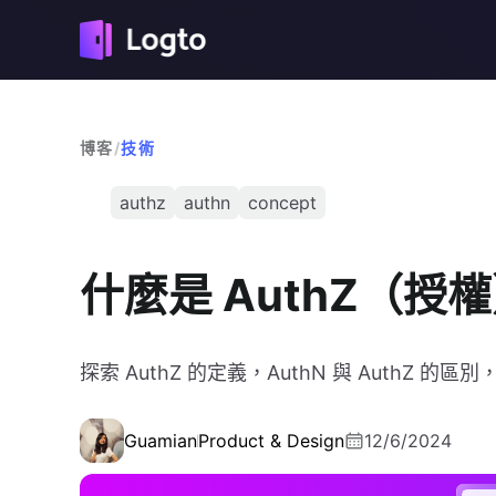
博客
/
技術
authz
authn
concept
什麼是 AuthZ（授
探索 AuthZ 的定義，AuthN 與 AuthZ 
Guamian
Product & Design
12/6/2024