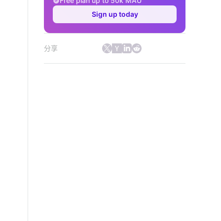
Free plan up to 50k MAU
Sign up today
分享