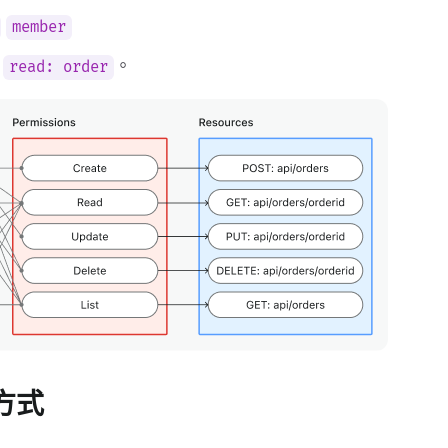
member
如
。
read: order
方式