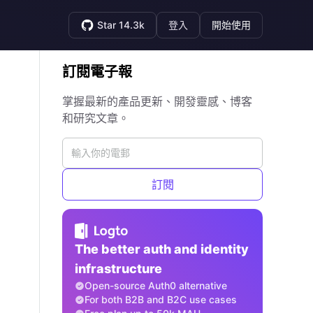
Star 14.3k
登入
開始使用
訂閱電子報
掌握最新的產品更新、開發靈感、博客
和研究文章。
訂閱
The better auth and identity
infrastructure
Open-source Auth0 alternative
For both B2B and B2C use cases