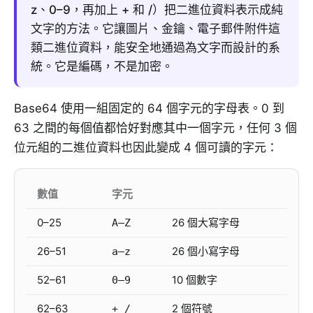
z、0–9，再加上 + 和 /）把二進位資料表示成純
文字的方法。它讓圖片、金鑰、電子郵件附件這
類二進位資料，能安全地通過為文字而設計的系
統。它是編碼，不是加密。
Base64 使用一組固定的 64 個字元的字母表。0 到
63 之間的每個值都恰好對應其中一個字元，任何 3 個
位元組的二進位資料也因此變成 4 個可讀的字元：
數值
字元
0–25
26 個大寫字母
A–Z
26–51
26 個小寫字母
a–z
52–61
10 個數字
0–9
62–63
2 個符號
+ /