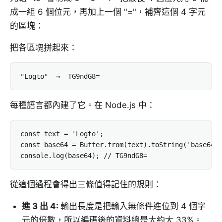
成一組 6 個位元，再加上一個 "="，補齊這個 4 字元
的區塊：
把各區塊拼起來：
"Logto"  →  TG9ndG8=
每種語言都內建了它。在 Node.js 中：
const text = 'Logto';

const base64 = Buffer.from(text).toString('base64')
console.log(base64); // TG9ndG8=
從這個過程會得出三條值得記住的規則：
進 3 出 4
:
輸出長度是把輸入無條件進位到 4 個字
元的倍數，所以編碼後的資料總是大約大 33%。