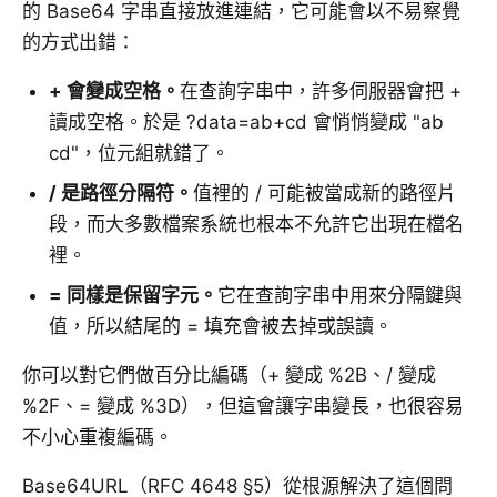
的 Base64 字串直接放進連結，它可能會以不易察覺
的方式出錯：
+ 會變成空格
。
在查詢字串中，許多伺服器會把 +
讀成空格。於是 ?data=ab+cd 會悄悄變成 "ab
cd"，位元組就錯了。
/ 是路徑分隔符
。
值裡的 / 可能被當成新的路徑片
段，而大多數檔案系統也根本不允許它出現在檔名
裡。
= 同樣是保留字元
。
它在查詢字串中用來分隔鍵與
值，所以結尾的 = 填充會被去掉或誤讀。
你可以對它們做百分比編碼（+ 變成 %2B、/ 變成
%2F、= 變成 %3D），但這會讓字串變長，也很容易
不小心重複編碼。
Base64URL（RFC 4648 §5）從根源解決了這個問