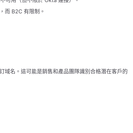
畫中不可用（但不限於 Okta 連接）。
而 B2C 有限制。
：
訂域名。這可能是銷售和產品團隊識別合格潛在客戶的