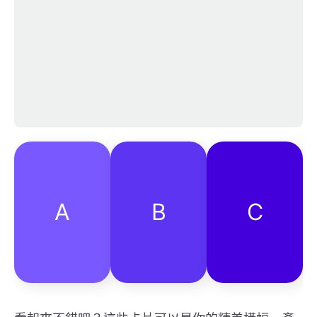
A
B
C