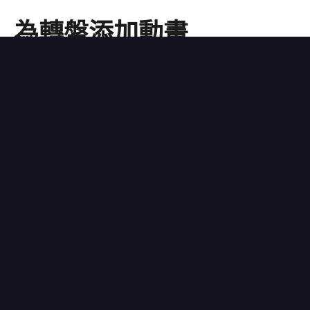
為轉盤添加動畫
是時候為轉盤添加動畫了！由於我們連接了兩組卡
片，我們可以通過轉換卡片組來為轉盤添加動畫。
方法如下：