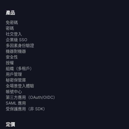
產品
免密碼
密碼
社交登入
企業級 SSO
多因素身份驗證
機器對機器
安全性
授權
組織（多租戶）
用戶管理
秘密保管庫
全場景登入體驗
帳號中心
第三方應用（OAuth/OIDC）
SAML 應用
受保護應用（非 SDK）
定價