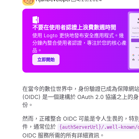
不要在使用者認證上浪費數週時間
使用 Logto 更快地發布安全應用程式。幾
分鐘內整合使用者認證，專注於您的核心產
品。
立即開始
在當今的數位世界中，身份驗證已成為保障網站和應
(OIDC) 是一個建構於 OAuth 2.0 協
份。
然而，正確整合 OIDC 可能是令人生畏的，特
件，通常位於
{authServerUrl}/.well-known/
OIDC 服務所需的所有詳細資訊。