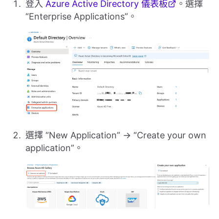
登入
Azure Active Directory 儀表板
。選擇
“Enterprise Applications”。
選擇 “New Application” → “Create your own
application”。