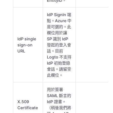
EntityID。
IdP SignIn 端
點。Azure 中
是可選的。此
欄位用於讓
IdP single
SP 識別 IdP
sign-on
發起的登入會
URL
話。目前
Logto 不支持
IdP 初始登錄
會話。請留空
此欄位。
用於簽署
SAML 斷言的
X.509
IdP 證書。
Certificate
（稍後我們將