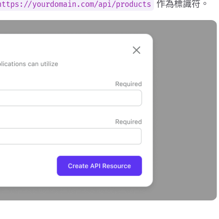
作為標識符。
https://yourdomain.com/api/products