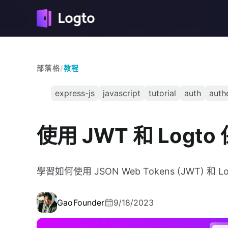
部落格
/
教程
express-js
javascript
tutorial
auth
auth
使用 JWT 和 Logto 
學習如何使用 JSON Web Tokens (JWT) 和 Lo
Gao
Founder
9/18/2023