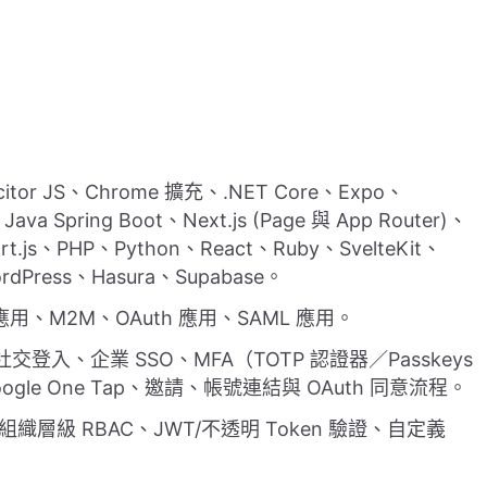
citor JS、Chrome 擴充、.NET Core、Expo、
Java Spring Boot、Next.js (Page 與 App Router)、
rt.js、PHP、Python、React、Ruby、SvelteKit、
ordPress、Hasura、Supabase。
、M2M、OAuth 應用、SAML 應用。
社交登入、企業 SSO、MFA（TOTP 認證器／Passkeys
Google One Tap、邀請、帳號連結與 OAuth 同意流程。
、組織層級 RBAC、JWT/不透明 Token 驗證、自定義