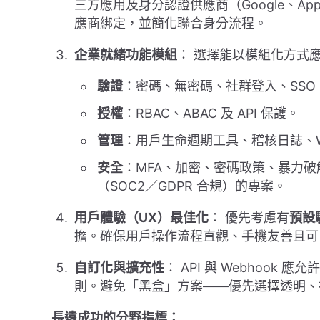
三方應用及身分認證供應商（Google、App
應商綁定，並簡化聯合身分流程。
企業就緒功能模組
： 選擇能以模組化方式
驗證
：密碼、無密碼、社群登入、SS
授權
：RBAC、ABAC 及 API 保護。
管理
：用戶生命週期工具、稽核日誌、W
安全
：MFA、加密、密碼政策、暴力
（SOC2／GDPR 合規）的專案。
用戶體驗（UX）最佳化
： 優先考慮有
預設
擔。確保用戶操作流程直觀、手機友善且可
自訂化與擴充性
： API 與 Webhook
則。避免「黑盒」方案——優先選擇透明、
長遠成功的分野指標：