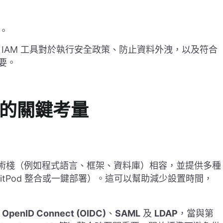
。
IAM 工具對於執行安全政策、防止資料外洩，以及符合
重要。
案的關鍵考量
技術棧（例如程式語言、框架、資料庫）相容，並提供多種
、GitPod 整合或一鍵部署）。這可以幫助減少設置時間，
、
OpenID Connect (OIDC)
、
SAML
及
LDAP
，當與第