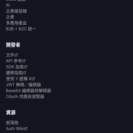
AI
企業級就緒
企業
多應用產品
B2B + B2C 統一
開發者
文件
API 參考
SDK 指南
遷移指南
使用 Y 建構 X
JWT 解碼／編碼器
Base64 編碼器與解碼器
OAuth 供應商瀏覽器
資源
部落格
Auth Wiki