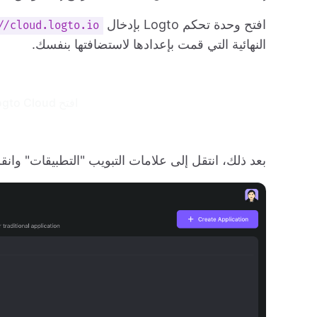
افتح وحدة تحكم Logto بإدخال URL
//cloud.logto.io/
النهائية التي قمت بإعدادها لاستضافتها بنفسك.
افتح Logto Cloud واستكمل الإعداد بسهولة
بعد ذلك، انتقل إلى علامات التبويب "التطبيقات" وانق