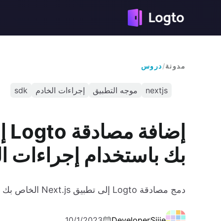
مدونة
/
دروس
nextjs
موجه التطبيق
إجراءات الخادم
sdk
بك باستخدام إجراءات ال
دمج مصادقة Logto إلى تطبيق Next.js الخاص بك باستخدام إجراءات الخادم.
10/1/2023
Developer
Sijie