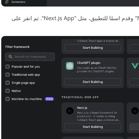
في النافذة التي تظهر، اختر "Next.js (App Router)" وقدم اسمًا للتطبيق، مثل "Next.js App". ثم انقر على