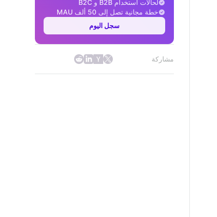
لحالات استخدام B2B و B2C
خطة مجانية تصل إلى 50 ألف MAU
سجل اليوم
مشاركة