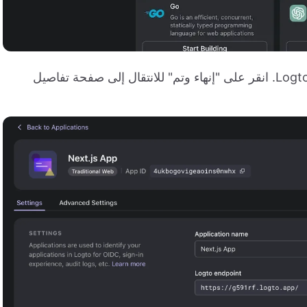
سوف يتم توجيهك إلى صفحة الدروس التعليمية في Logto. انقر على "إنهاء وتم" للانتقال إلى صفحة تفاصيل