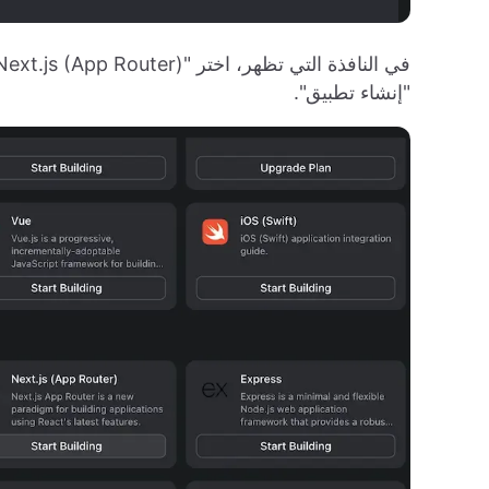
"إنشاء تطبيق".