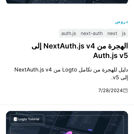
دروس
auth.js
next-auth
next
js
الهجرة من NextAuth.js v4 إلى
Auth.js v5
دليل للهجرة من تكامل Logto من NextAuth.js v4
إلى v5.
7/28/2024
حِيَل صغيرة لتحسين تجربة الإعداد لعملائك