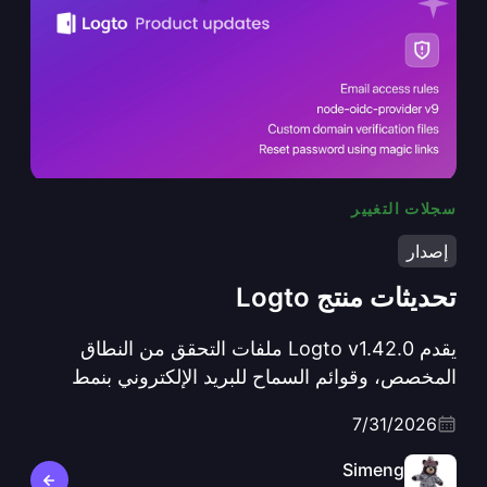
سجلات التغيير
تحديثات منتج Logto
إصدار
تحديثات منتج Logto
يقدم Logto v1.42.0 ملفات التحقق من النطاق
المخصص، وقوائم السماح للبريد الإلكتروني بنمط
البدل، وروابط سحرية لإعادة تعيين كلمة المرور، و
7/31/2026
webhook جديد Grant.LimitExceeded، وتحديث
كبير في طبقة البروتوكول باستخدام node-oidc-
Simeng