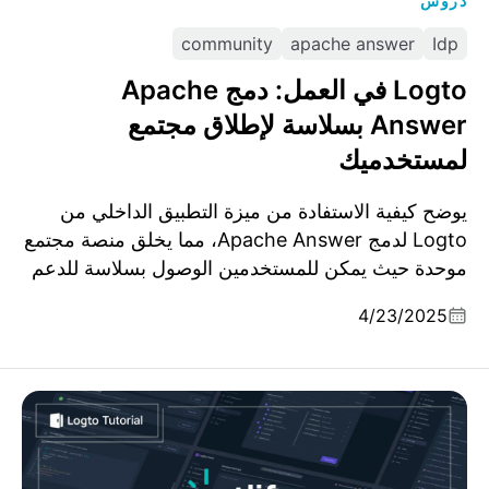
دروس
community
apache answer
Idp
Logto في العمل: دمج Apache
Answer بسلاسة لإطلاق مجتمع
لمستخدميك
يوضح كيفية الاستفادة من ميزة التطبيق الداخلي من
Logto لدمج Apache Answer، مما يخلق منصة مجتمع
موحدة حيث يمكن للمستخدمين الوصول بسلاسة للدعم
باستخدام حساباتهم الحالية.
4/23/2025
حل مصادقة كامل للنهاية مع Logto على Netlify: حماية
تطبيقات الويب والوظائف الخالية من الخوادم