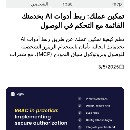
mcp
rbac
الشخصي
تمكين عملك: ربط أدوات AI بخدمتك
القائمة مع التحكم في الوصول
تعلم كيفية تمكين عملك عن طريق ربط أدوات AI
بخدماتك الحالية بأمان باستخدام الرموز الشخصية
للوصول وبروتوكول سياق النموذج (MCP)، مع شفرات
مصدر كاملة وأمثلة عملية.
3/5/2025
RBAC في الممارسة: تنفيذ تفويض آمن لتطبيقك