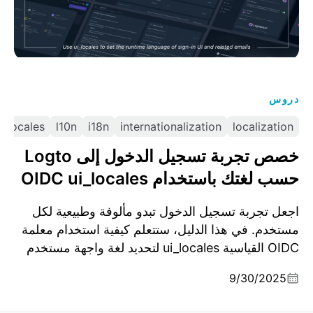
دروس
i_locales
l10n
i18n
internationalization
localization
خصص تجربة تسجيل الدخول إلى Logto
حسب لغتك باستخدام OIDC ui_locales
اجعل تجربة تسجيل الدخول تبدو مألوفة وطبيعية لكل
مستخدم. في هذا الدليل، ستتعلم كيفية استخدام معلمة
OIDC القياسية ui_locales لتحديد لغة واجهة مستخدم
تسجيل الدخول في Logto ورسائل البريد الإلكتروني
9/30/2025
ذات الصلة في وقت التشغيل.