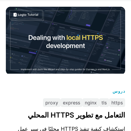
التعامل مع تطوير HTTPS المحلي
دروس
proxy
express
nginx
tls
https
التعامل مع تطوير HTTPS المحلي
استكشاف كيفية تنفيذ HTTPS محليًا في سير عمل