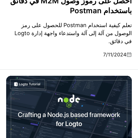
احصل على رموز وصول M2M في دقائق
باستخدام Postman
تعلم كيفية استخدام Postman للحصول على رمز
الوصول من آلة إلى آلة واستدعاء واجهة إدارة Logto
في دقائق.
7/11/2024
إنشاء حزمة SDK لإطار عمل يعتمد على Node.js لـ Logto
في دقائق