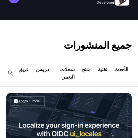
provider v9 و Koa 3 مع تفعيل حماية SSRF بشكل
Developer
افتراضي.
جميع المنشورات
الأحدث
تقنية
منتج
سجلات
دروس
فريق
التغيير
خصص تجربة تسجيل الدخول إلى Logto حسب لغتك
باستخدام OIDC ui_locales