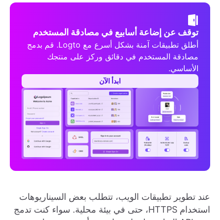
توقف عن إضاعة أسابيع في مصادقة المستخدم
أطلق تطبيقات آمنة بشكل أسرع مع Logto. قم بدمج
مصادقة المستخدم في دقائق وركز على منتجك
الأساسي.
ابدأ الآن
عند تطوير تطبيقات الويب، تتطلب بعض السيناريوهات
استخدام HTTPS، حتى في بيئة محلية. سواء كنت تدمج