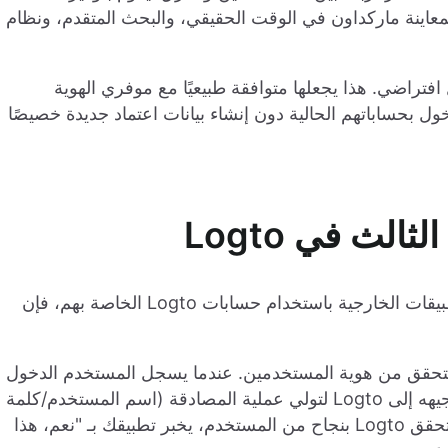
معاينة ماركداون في الوقت الحقيقي، والبحث المتقدم، ونظام
 تسجيل الدخول عبر OAuth 2.0 بشكل افتراضي. هذا يجعلها متوافقة طبيعيًا مع موفري الهوية
تسجيل الدخول بحساباتهم الحالية دون إنشاء بيانات اعتماد جديدة خصيصًا
لث في Logto
عندما نريد من المستخدمين تسجيل الدخول إلى التطبيقات الخارجية باستخدام حسابات Logto الخاصة بهم، فإن
 التحقق من هوية المستخدمين. عندما يسجل المستخدم الدخول
إلى تطبيقك الرئيسي، فمن المحتمل أن يتم إعادة توجيهه إلى Logto لتولي عملية المصادقة (اسم المستخدم/كلمة
المرور، تسجيل الدخول الاجتماعي، إلخ). بمجرد أن يتحقق Logto بنجاح من المستخدم، يخبر تطبيقك بـ "نعم، هذا