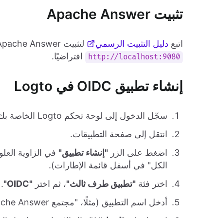
تثبيت Apache Answer
اتبع
دليل التثبيت الرسمي
لتثبيت Apache Answer. وأخيرًا، يمكنك الوصول إليه عبر
افتراضيًا.
http://localhost:9080
إنشاء تطبيق OIDC في Logto
سجّل الدخول إلى لوحة تحكم Logto الخاصة بك.
انتقل إلى صفحة التطبيقات.
اضغط على الزر
"إنشاء تطبيق"
في الزاوية العلو
الكل" في أسفل قائمة الإطارات).
اختر فئة
"تطبيق طرف ثالث"
، ثم اختر
"OIDC"
.
أدخل اسم التطبيق (مثلًا، "مجتمع Apache Answer") والوصف (اختياري).