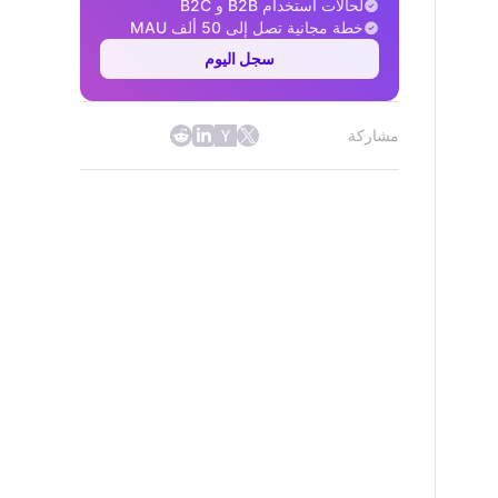
لحالات استخدام B2B و B2C
خطة مجانية تصل إلى 50 ألف MAU
سجل اليوم
مشاركة