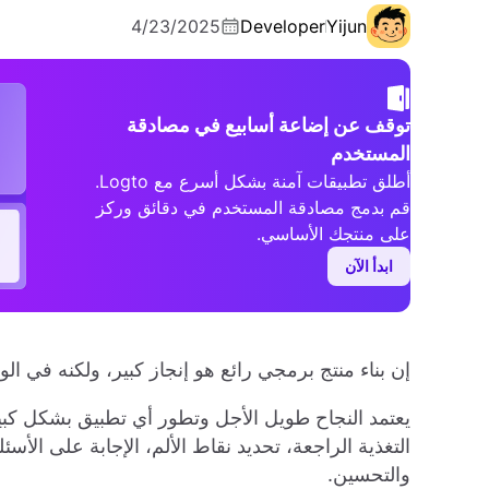
4/23/2025
Developer
Yijun
توقف عن إضاعة أسابيع في مصادقة
المستخدم
أطلق تطبيقات آمنة بشكل أسرع مع Logto.
قم بدمج مصادقة المستخدم في دقائق وركز
على منتجك الأساسي.
ابدأ الآن
إن بناء منتج برمجي رائع هو إنجاز كبير، ولكنه في الو
يعتمد النجاح طويل الأجل وتطور أي تطبيق بشكل كب
التغذية الراجعة، تحديد نقاط الألم، الإجابة على ال
والتحسين.