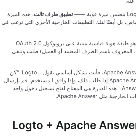
عنه.
تطبيق طرف ثالث
. هذه الميزة
ليس فقط لتطبيقك الخاص، بل أيضًا لتلك التطبيقات الخارجية الأخرى التي ترغب في
، وهو طبقة هوية قياسية مبنية على بروتوكول OAuth 2.0.
ببساطة، يتيح OIDC لتطبيق (مثل Apache Answer، المعروف باسم الطرف المعتمد أو العميل) طلب وتلقي
عندما تقوم بتكوين تطبيق OIDC داخل Logto لـ Apache Answer، فأنت بشكل أساسي تقول لـ Logto: "كن
مستعدًا للمصادقة على المستخدمين نيابة عن Apache Answer إذا طلب ذلك، وإذا وافق المستخدم، قم بإرسال
بعض تفاصيل هوية المستخدم الأساسية بأمان إلى Answer." هذه القدرة هي المفتاح لفتح تسجيل دخول واحد