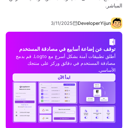
المباشر.
3/11/2025
Developer
Yijun
توقف عن إضاعة أسابيع في مصادقة المستخدم
أطلق تطبيقات آمنة بشكل أسرع مع Logto. قم بدمج
مصادقة المستخدم في دقائق وركز على منتجك
الأساسي.
ابدأ الآن