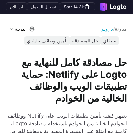
Star 14.3k
تسجيل الدخول
ابدأ الآن
مدونة
/
دروس
العربية
نتليفاي
حل المصادقة
تأمين وظائف نتليفاي
حل مصادقة كامل للنهاية مع
Logto على Netlify: حماية
تطبيقات الويب والوظائف
الخالية من الخوادم
يظهر كيفية تأمين تطبيقات الويب على Netlify ووظائف
الخوادم الخالية من الخوادم باستخدام مصادقة Logto،
كاملة مع أمثلة على الشيفرة المصدرية ومعاينة للعرض