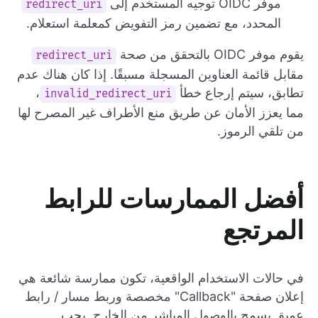
موفر OIDC توجيه المستخدم إلى
redirect_uri
المحدد، مع تضمين رمز التفويض كمعلمة استعلام.
يقوم موفر OIDC بالتحقق من صحة
redirect_uri
مقابل قائمة العناوين المسجلة مسبقًا. إذا كان هناك عدم
تطابق، سيتم إرجاع خطأ
،
invalid_redirect_uri
مما يعزز الأمان عن طريق منع الأطراف غير المصرح لها
من تلقي الرموز.
أفضل الممارسات للرابط
المرتجع
في حالات الاستخدام الواقعية، تكون ممارسة شائعة هي
إعلان صفحة "Callback" مخصصة وربط مسار / رابط
عميق يسمح بالوصول المباشر من الخارج. يجب