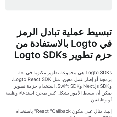
تبسيط عملية تبادل الرمز
في Logto بالاستفادة من
حزم تطوير Logto SDKs
Logto SDKs هي مجموعة تطوير مكتوبة في لغة
برمجة أو إطار عمل معين، مثل Logto React SDK،
وNext.js SDK وSwift SDK. استخدام حزمة تطوير
يمكن أن يبسط الأمور بشكل كبير بمجرد استدعاء وظيفة
أو وظيفتين.
إليك مثال على مكون React "Callback" باستخدام