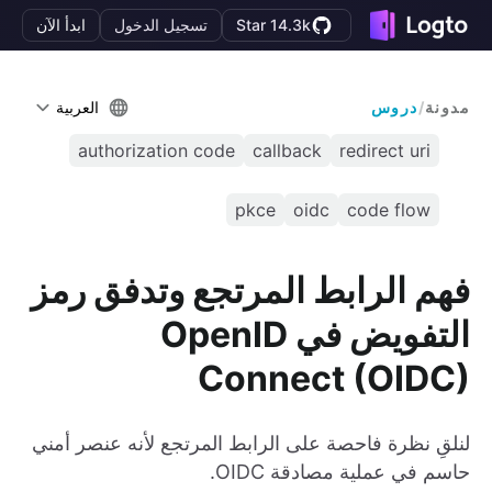
Star 14.3k
تسجيل الدخول
ابدأ الآن
مدونة
/
دروس
العربية
authorization code
callback
redirect uri
pkce
oidc
code flow
فهم الرابط المرتجع وتدفق رمز
التفويض في OpenID
Connect (OIDC)
لنلقِ نظرة فاحصة على الرابط المرتجع لأنه عنصر أمني
حاسم في عملية مصادقة OIDC.